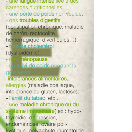
-
une
fatigue intense
liée à des
carences nutritionnelles,
-
une
perte de poids
non voulue
,
-
des
troubles digestifs
(constipation chronique, maladie
de chrôn, rectocolite
hémorragique, diverticules…),
-
trop de cholestérol
(dyslipidémie),
-
une
ménopause
,
-
un
suivi de poids
pendant la
grossesse
,
-
intolérances alimentaires
,
allergies
(maladie coeliaque,
intolérance au gluten, lactose),
-
l'arrêt du tabac
,
etc...
-
une
maladie chronique ou du
système immunitaire
( ex : hypo-
thyroidie, dépression,
endométriose, ovaire poli-
kystique, polyarthrite rhumatoÏde,